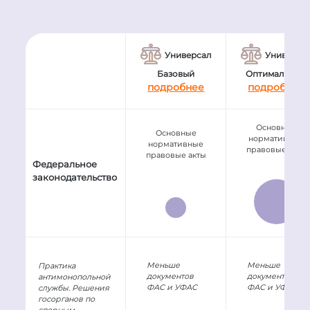
Универсал
Универса
Базовый
Оптимальный
подробнее
подробнее
Основные
Основные
нормативные
нормативные
правовые акты
правовые акты
Федеральное
законодательство
Меньше
Меньше
Практика
документов
документов
антимонопольной
ФАС и УФАС
ФАС и УФАС
службы. Решения
госорганов по
спорным