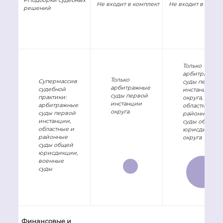
РПодборки судебных
Не входит в комплект
Не входит в компл
решений
Только
арбитражные
Только
Супермассив
суды первой
арбитражные
судебной
инстанции
суды первой
практики:
округа,
инстанции
арбитражные
областные и
округа
суды первой
районные
инстанции,
суды общей
областные и
юрисдикции
районные
округа
суды общей
юрисдикции,
военные
суды
Финансовые и