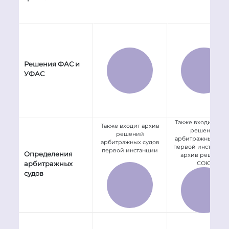
Решения ФАС и
УФАС
Также входит арх
Также входит архив
решений
решений
арбитражных суд
арбитражных судов
первой инстанции
первой инстанции
Определения
архив решений
арбитражных
СОЮ
судов