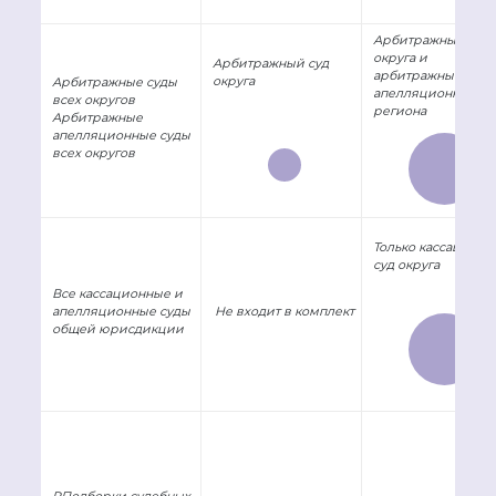
Арбитражный суд
округа и
Арбитражный суд
арбитражный
округа
Арбитражные суды
апелляционный су
всех округов
региона
Арбитражные
апелляционные суды
всех округов
Только кассацион
суд округа
Все кассационные и
апелляционные суды
Не входит в комплект
общей юрисдикции