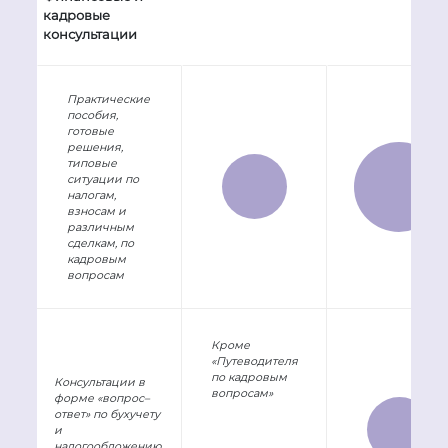
кадровые
консультации
Практические
пособия,
готовые
решения,
типовые
ситуации по
налогам,
взносам и
различным
сделкам, по
кадровым
вопросам
Кроме
«Путеводителя
по кадровым
Консультации в
вопросам»
форме «вопрос–
ответ» по бухучету
и
налогообложению,